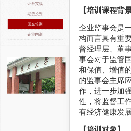
证券实战
【培训课程背
期货投资
国企培训
企业监事会是
企业内训
构而言具有重
督经理层、董
事会对于监管
和保值、增值
的监事会主席
作，进一步加
性，将监督工
有经济健康发
【培训对象】