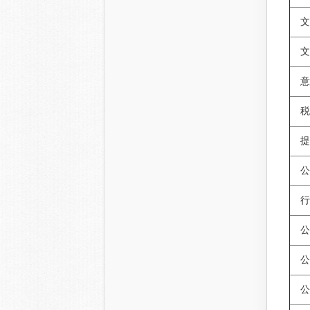
文
文
意
税
提
公
行
公
公
公