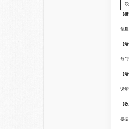
税
【授
复旦
【培
每门
【培
课堂
【收
根据